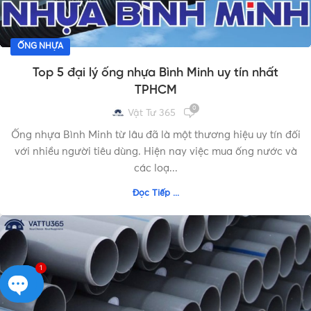
ỐNG NHỰA
Top 5 đại lý ống nhựa Bình Minh uy tín nhất
TPHCM
0
Vật Tư 365
Ống nhựa Bình Minh từ lâu đã là một thương hiệu uy tín đối
với nhiều người tiêu dùng. Hiện nay việc mua ống nước và
các loạ...
Đọc Tiếp ...
1
Open