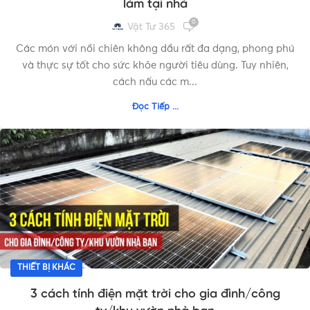
làm tại nhà
0
Vật Tư 365
Các món với nồi chiên không dầu rất đa dạng, phong phú
và thực sự tốt cho sức khỏe người tiêu dùng. Tuy nhiên,
cách nấu các m...
Đọc Tiếp ...
THIẾT BỊ KHÁC
3 cách tính điện mặt trời cho gia đình/công