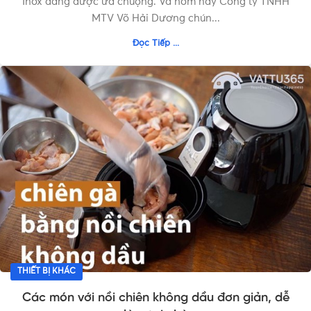
Inox đang được ưa chuộng. Và hôm nay Công ty TNHH
MTV Võ Hải Dương chún...
Đọc Tiếp ...
THIẾT BỊ KHÁC
Các món với nồi chiên không dầu đơn giản, dễ