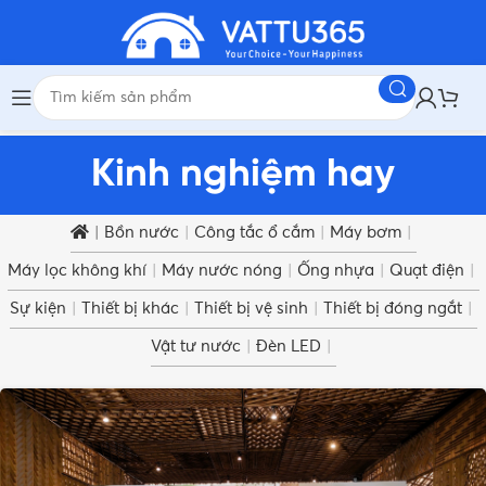
Kinh nghiệm hay
|
Bồn nước
|
Công tắc ổ cắm
|
Máy bơm
|
Máy lọc không khí
|
Máy nước nóng
|
Ống nhựa
|
Quạt điện
|
Sự kiện
|
Thiết bị khác
|
Thiết bị vệ sinh
|
Thiết bị đóng ngắt
|
Vật tư nước
|
Đèn LED
|