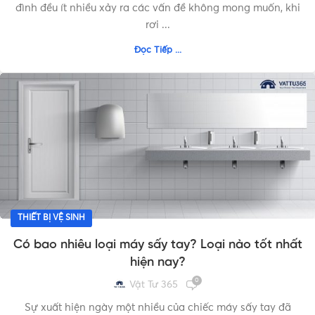
đình đều ít nhiều xảy ra các vấn đề không mong muốn, khi
rơi ...
Đọc Tiếp ...
THIẾT BỊ VỆ SINH
Có bao nhiêu loại máy sấy tay? Loại nào tốt nhất
hiện nay?
0
Vật Tư 365
Sự xuất hiện ngày một nhiều của chiếc máy sấy tay đã