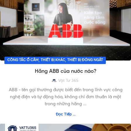
,
,
CÔNG TẮC Ổ CẮM
THIẾT BỊ KHÁC
THIẾT BỊ ĐÓNG NGẮT
Hãng ABB của nước nào?
Vật Tư 365
ABB - tên gọi thường được biết đến trong lĩnh vực công
nghệ điện và tự động hóa, không chỉ đơn thuần là một
trong những hãng ...
Đọc Tiếp ...