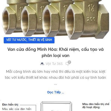
,
VẬT TƯ NƯỚC
THIẾT BỊ VỆ SINH
Van cửa đồng Minh Hòa: Khái niệm, cấu tạo và
phân loại van
0
Vật Tư 365
Mỗi công trình dù lớn hay nhỏ thì đều là một kiến trúc kiệt
tác với kiểu thiết kế khác nhau đòi hỏi phải có sự tính toán
...
Đọc Tiếp ...