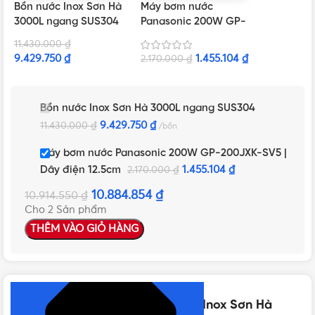
Bồn nước Inox Sơn Hà
Máy bơm nước
3000L ngang SUS304
Panasonic 200W GP-
200JXK-SV5 | Dây
11.430.000
₫
điện 12.5cm
9.429.750
₫
1.455.104
₫
2.170.000
₫
Bồn nước Inox Sơn Hà 3000L ngang SUS304
9.429.750
₫
11.430.000
₫
bồn
Máy bơm nước Panasonic 200W GP-200JXK-SV5 |
Dây điện 12.5cm
1.455.104
₫
2.170.000
₫
10.884.854
₫
10.914.550
₫
Cho 2 Sản phẩm
THÊM VÀO GIỎ HÀNG
NHẤN ĐỂ XEM TIẾP (THU GỌN)
Thông số kỹ thuật của Bồn nước Inox Sơn Hà