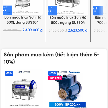
Bồn nước Inox Sơn Hà
Bồn nước Inox Sơn Hà
Bồn nướ
500L đứng SUS304
500L ngang SUS304
700L 
2.409.000
₫
2.920.000
₫
2.623.500
₫
3.180.000
₫
3.300.0
Sản phẩm mua kèm (tiết kiệm thêm 5-
10%)
-18%
-33%
Bán chạy