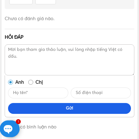
Chưa có đánh giá nào.
HỎI ĐÁP
VẬT TƯ 365 - NHÀ PHÂN PHỐI THIẾT BỊ ĐIỆN NƯỚC
CHUYÊN NGHIỆP
Anh
Chị
Hotline:
0912917977
Email:
cskh@vattu365.com
Gửi
Website:
https://vattu365.com/
1
Không có bình luận nào
Showroom:
13 đường số 7, P. An Lạc A, Q. Bình Tân,
TPHCM
(
Click xem đường
)