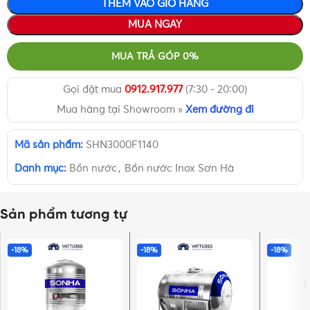
THÊM VÀO GIỎ HÀNG
MUA NGAY
MUA TRẢ GÓP 0%
Gọi đặt mua
0912.917.977
(7:30 - 20:00)
Mua hàng tại Showroom »
Xem đường đi
Mã sản phẩm:
SHN3000F1140
Danh mục:
Bồn nước
,
Bồn nước Inox Sơn Hà
Sản phẩm tương tự
-18%
-18%
-18%