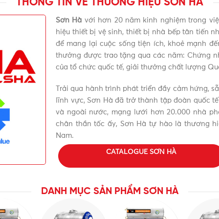
THÔNG TIN VỀ THƯƠNG HIỆU SƠN HÀ
go mềm mại, đẹp hiện đại, sơn trực tiếp trên thân bồn và dậ
Sơn Hà
với hơn 20 năm kinh nghiệm trong việ
hiệu thiết bị vệ sinh, thiết bị nhà bếp tân tiế
để mang lại cuộc sống tiện ích, khoẻ mạnh đ
gang
thưởng được trao tặng qua các năm: Chứng n
của tổ chức quốc tế, giải thưởng chất lượng Q
us304 tránh được các tác động của môi trường khiến sản phẩm
Trải qua hành trình phát triển đầy cảm hứng, s
lĩnh vực, Sơn Hà đã trở thành tập đoàn quốc tế
và ngoài nước, mạng lưới hơn 20.000 nhà phâ
chân thần tốc ấy, Sơn Hà tự hào là thương hi
Nam.
CATALOGUE SƠN HÀ
00L ngang SUS304 Chính hãng, Giá tốt, Uy 
ới để được tư vấn mua sản phẩm Bồn nước Inox Sơn Hà 500L 
DANH MỤC SẢN PHẨM SƠN HÀ