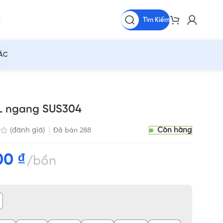
Tìm Kiếm
HÁC
0L ngang SUS304
Còn hàng
(đánh giá)
Đã bán
288
500
₫
bồn