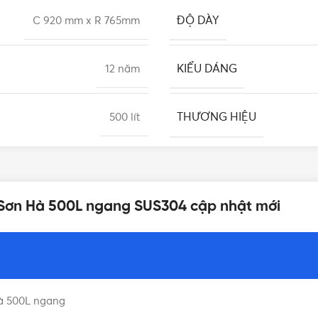
ĐỘ DÀY
C 920 mm x R 765mm
KIỂU DÁNG
12 năm
THƯƠNG HIỆU
500 lít
LOẠI BỒN NƯỚC
a nước
,
Bồn nước
,
Téc nước
x Sơn Hà 500L ngang SUS304 cập nhật mới
ớc Sơn Hà
,
Giá téc nước Sơn
Hà
Hà 500L ngang