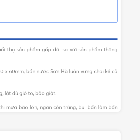
uổi thọ sản phẩm gấp đôi so với sản phẩm thông
 60 x 60mm, bồn nước Sơn Hà luôn vững chãi kể cả
 lật dù gió to, bão giật.
khi mưa bão lớn, ngăn côn trùng, bụi bẩn làm bẩn
iữ bồn nước luôn bền, đẹp trong suốt quá trình sử