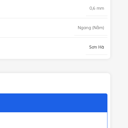
0,6 mm
Ngang (Nằm)
Sơn Hà
Bồn inox Sơn Hà
, Bồn nước inox Sơn Hà