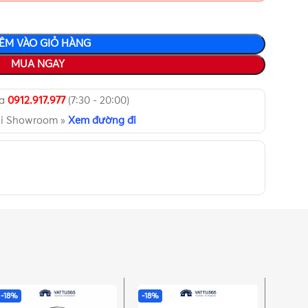
ÊM VÀO GIỎ HÀNG
MUA NGAY
ua
0912.917.977
(7:30 - 20:00)
ại Showroom »
Xem đường đi
-18%
-18%
-18%