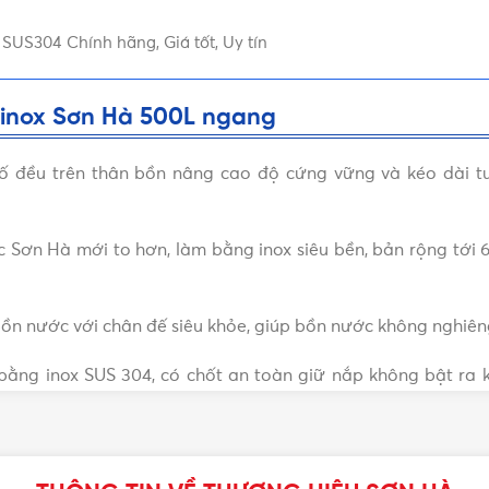
US304 Chính hãng, Giá tốt, Uy tín
c inox Sơn Hà 500L ngang
ố đều trên thân bồn nâng cao độ cứng vững và kéo dài t
c Sơn Hà mới to hơn, làm bằng inox siêu bền, bản rộng tới
ồn nước với chân đế siêu khỏe, giúp bồn nước không nghiêng,
 bằng inox SUS 304, có chốt an toàn giữ nắp không bật ra 
 cao hạn chế tối đa các vết xước khi vận chuyển lắp đặt, g