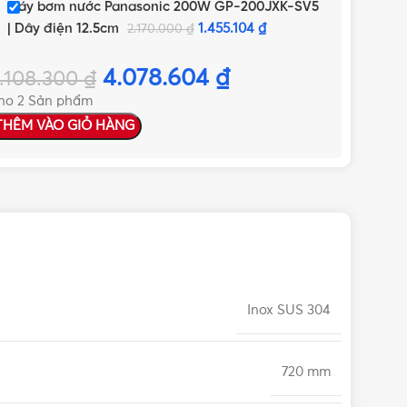
Máy bơm nước Panasonic 200W GP-200JXK-SV5
| Dây điện 12.5cm
1.455.104
₫
2.170.000
₫
4.078.604
₫
.108.300
₫
ho 2 Sản phẩm
THÊM VÀO GIỎ HÀNG
Inox SUS 304
720 mm