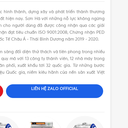
p nổi tại đầu, đáy bồn, nắp bịt, được thiết kế để
c hình thành, dựng xây và phát triển thành thương
n nhất hiện nay. Sơn Hà với những nỗ lực không ngừng
ến cho người dùng đã được công nhận qua các giải
hận đạt tiêu chuẩn ISO 9001:2008, Chứng nhận PED
uốc Tế Châu Á - Thái Bình Dương năm 2019 - 2020.
 bị ô-xi hóa, ví dụ như các vị trí gần bếp, biển…
ẵn sàng đối diện thử thách và tiên phong trong nhiều
 quy mô với 13 công ty thành viên, 12 nhà máy trong
n phối, xuất khẩu tới 32 quốc gia. Từ những bước
ệu Quốc gia, niềm kiêu hãnh của nền sản xuất Việt
LIÊN HỆ ZALO OFFICIAL
tín
ngang SUS304 chính hãng với giá tốt nhất nhé! Rất