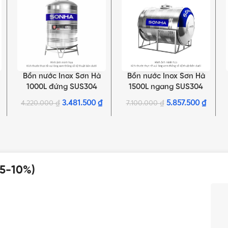
Bồn nước Inox Sơn Hà
Bồn nước Inox Sơn Hà
THÊM VÀO GIỎ HÀNG
THÊM VÀO GIỎ HÀNG
1000L đứng SUS304
1500L ngang SUS304
3.481.500
₫
5.857.500
₫
4.220.000
₫
7.100.000
₫
 5-10%)