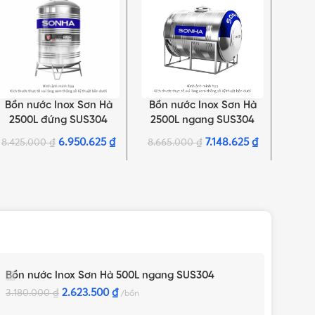
Bồn nước Inox Sơn Hà
Bồn nước Inox Sơn Hà
Bồn 
THÊM VÀO GIỎ HÀNG
THÊM VÀO GIỎ HÀNG
THÊM 
2500L đứng SUS304
2500L ngang SUS304
350
6.950.625
₫
7.148.625
₫
8.425.000
₫
8.665.000
₫
12.27
Bồn nước Inox Sơn Hà 500L ngang SUS304
2.623.500
₫
3.180.000
₫
bồn