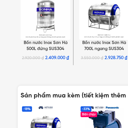
Bồn nước Inox Sơn Hà
Bồn nước Inox Sơn Hà
THÊM VÀO GIỎ HÀNG
THÊM VÀO GIỎ HÀNG
500L đứng SUS304
700L ngang SUS304
2.409.000
₫
2.928.750
₫
2.920.000
₫
3.550.000
₫
Sản phẩm mua kèm (tiết kiệm thêm
-18%
-33%
Bán chạy