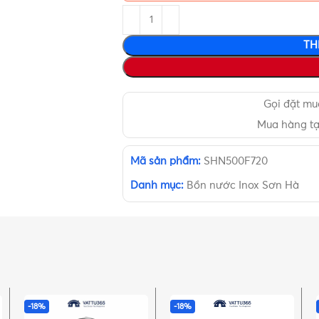
TH
Gọi đặt m
Mua hàng t
Mã sản phẩm:
SHN500F720
Danh mục:
Bồn nước Inox Sơn Hà
-18%
-18%