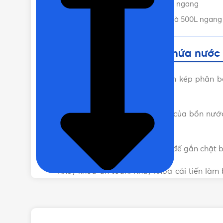
Lưu ý khi sử dụng bình nước 500L ngang
Liên hệ mua Bồn nước Inox Sơn Hà 500L ngang S
Đặc tính nổi trội của bồn chứa nướ
– Thân bồn cứng hơn: Lốc 5 gân kép phân b
thường.
– Chân đế siêu bền: Với chân đế của bồn nướ
khi thời tiết mưa bão, giông tố.
– Kẹp chân đế cải tiến: Kẹp chân đế gắn chặt b
– Khuy khóa an toàn: Khuy khóa cải tiến làm
nguồn nước.
– Chụp nhựa chống xước: Chụp nhựa chất lượng
dụng.