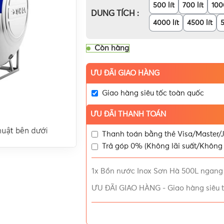
500 lít
700 lít
1000
DUNG TÍCH
4000 lít
4500 lít
5
Còn hàng
ƯU ĐÃI GIAO HÀNG
Giao hàng siêu tốc toàn quốc
ƯU ĐÃI THANH TOÁN
Thanh toán bằng thẻ Visa/Master/J
Trả góp 0% (Không lãi suất/Không 
1x
Bồn nước Inox Sơn Hà 500L ngan
ƯU ĐÃI GIAO HÀNG
-
Giao hàng siêu 