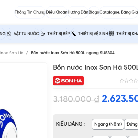
Thông Tin Chung
Điều Khoản
Hướng Dẫn
Blogs
Catalogue, Bảng Giá
ỰNG
VẬT TƯ NƯỚC
THIẾT BỊ BẾP
THIẾT BỊ VỆ SINH
THIẾT BỊ K
Inox Sơn Hà
Bồn nước Inox Sơn Hà 500L ngang SUS304
Bồn nước Inox Sơn Hà 50
2.623.
3.180.000
₫
KIỂU DÁNG
Ngang (Nằm)
Đứng