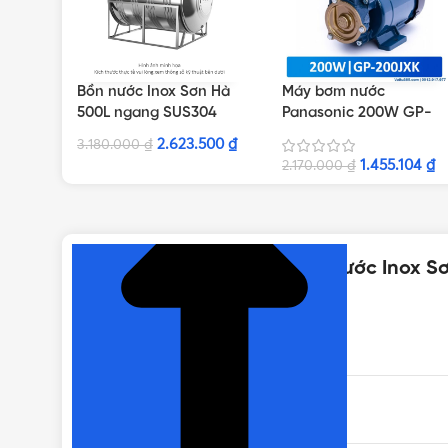
Bồn nước Inox Sơn Hà
Máy bơm nước
500L ngang SUS304
Panasonic 200W GP-
200JXK-SV5 | Dây điện
2.623.500
₫
3.180.000
₫
12.5cm
1.455.104
₫
2.170.000
₫
NHẤN ĐỂ XEM TIẾP (THU GỌN)
Thông số kỹ thuật của Bồn nước Inox 
XUẤT XỨ
CHẤT LIỆU CHÂN BỒN