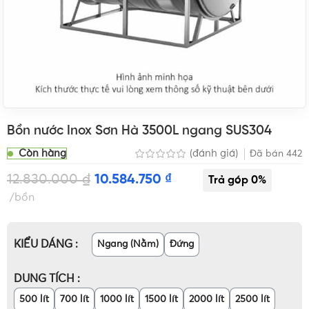
Bồn nước Inox Sơn Hà 3500L ngang SUS304
Còn hàng
(đánh giá)
Đã bán
442
12.830.000
₫
10.584.750
₫
bồn
KIỂU DÁNG
Ngang (Nằm)
Đứng
DUNG TÍCH
500 lít
700 lít
1000 lít
1500 lít
2000 lít
2500 lít