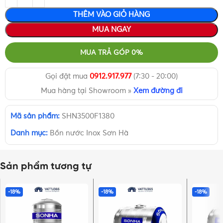
THÊM VÀO GIỎ HÀNG
MUA NGAY
MUA TRẢ GÓP 0%
Gọi đặt mua
0912.917.977
(7:30 - 20:00)
Mua hàng tại Showroom »
Xem đường đi
Mã sản phẩm:
SHN3500F1380
Danh mục:
Bồn nước Inox Sơn Hà
Sản phẩm tương tự
-18%
-18%
-18%