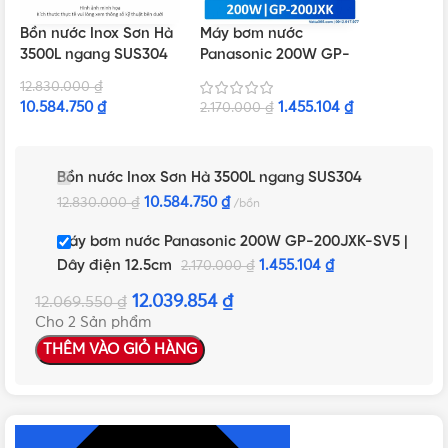
Bồn nước Inox Sơn Hà
Máy bơm nước
3500L ngang SUS304
Panasonic 200W GP-
200JXK-SV5 | Dây
12.830.000
₫
điện 12.5cm
10.584.750
₫
1.455.104
₫
2.170.000
₫
Bồn nước Inox Sơn Hà 3500L ngang SUS304
10.584.750
₫
12.830.000
₫
bồn
Máy bơm nước Panasonic 200W GP-200JXK-SV5 |
Dây điện 12.5cm
1.455.104
₫
2.170.000
₫
12.039.854
₫
12.069.550
₫
Cho 2 Sản phẩm
THÊM VÀO GIỎ HÀNG
NHẤN ĐỂ XEM TIẾP (THU GỌN)