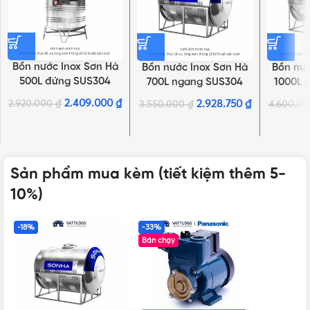
Bồn nước Inox Sơn Hà
Bồn nước Inox Sơn Hà
Bồn nướ
500L đứng SUS304
700L ngang SUS304
1000L 
2.409.000
₫
2.920.000
₫
2.928.750
₫
3.550.000
₫
4.600.0
Sản phẩm mua kèm (tiết kiệm thêm 5-
10%)
-18%
-33%
Bán chạy