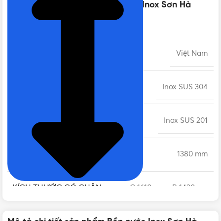
Thông số kỹ thuật của Bồn nước Inox Sơn Hà
3500L ngang SUS304
XUẤT XỨ
Việt Nam
CHẤT LIỆU THÂN BỒN
Inox SUS 304
CHẤT LIỆU CHÂN BỒN
Inox SUS 201
ĐƯỜNG KÍNH BỒN
1380 mm
KÍCH THƯỚC CÓ CHÂN
C 1610mm x R 1420mm