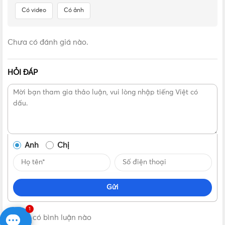
Có video
Có ảnh
Chưa có đánh giá nào.
HỎI ĐÁP
Anh
Chị
VẬT TƯ 365 - NHÀ PHÂN PHỐI THIẾT BỊ ĐIỆN NƯỚC
CHUYÊN NGHIỆP
Gửi
Hotline:
0912917977
1
Không có bình luận nào