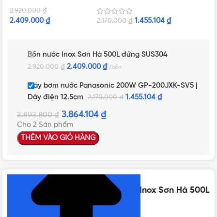
200JXK-SV5 | Dây
2.920.000
₫
điện 12.5cm
2.409.000
₫
1.455.104
₫
2.170.000
₫
Bồn nước Inox Sơn Hà 500L đứng SUS304
2.409.000
₫
2.920.000
₫
bồn
Máy bơm nước Panasonic 200W GP-200JXK-SV5 |
Dây điện 12.5cm
1.455.104
₫
2.170.000
₫
3.864.104
₫
3.893.800
₫
Cho 2 Sản phẩm
THÊM VÀO GIỎ HÀNG
NHẤN ĐỂ XEM TIẾP (THU GỌN)
Thông số kỹ thuật của Bồn nước Inox Sơn Hà 500L
đứng SUS304