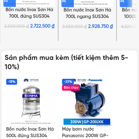
Bồn nước Inox Sơn Hà
Bồn nước Inox Sơn Hà
Bồn nướ
700L đứng SUS304
700L ngang SUS304
1000L
2.722.500
₫
3.300.000
₫
2.928.750
₫
3.550.000
₫
4.220.0
Sản phẩm mua kèm (tiết kiệm thêm 5-
10%)
-18%
-33%
Bán chạy
Bồn nước Inox Sơn Hà
Máy bơm nước
500L đứng SUS304
Panasonic 200W GP-