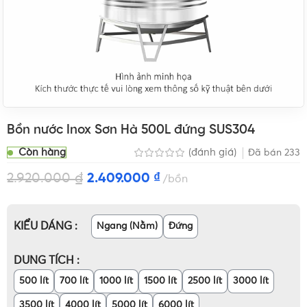
Bồn nước Inox Sơn Hà 500L đứng SUS304
Còn hàng
(đánh giá)
Đã bán
233
2.920.000
₫
2.409.000
₫
bồn
KIỂU DÁNG
Ngang (Nằm)
Đứng
DUNG TÍCH
500 lít
700 lít
1000 lít
1500 lít
2500 lít
3000 lít
3500 lít
4000 lít
5000 lít
6000 lít