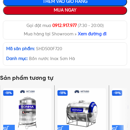
THÊM VÀO GIỎ HÀNG
MUA NGAY
Gọi đặt mua
0912.917.977
(7:30 - 20:00)
Mua hàng tại Showroom »
Xem đường đi
Mã sản phẩm:
SHD500F720
Danh mục:
Bồn nước Inox Sơn Hà
Sản phẩm tương tự
-18%
-18%
-18%