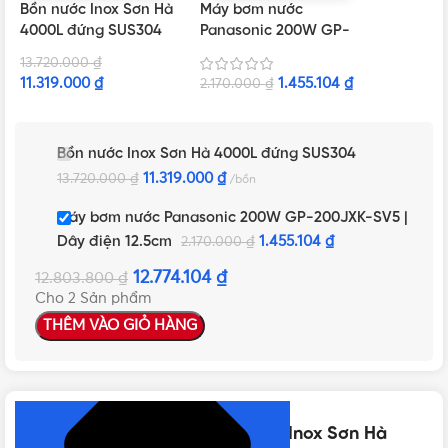
Bồn nước Inox Sơn Hà
Máy bơm nước
4000L đứng SUS304
Panasonic 200W GP-
200JXK-SV5 | Dây
13.720.000
₫
điện 12.5cm
11.319.000
₫
1.455.104
₫
2.170.000
₫
Bồn nước Inox Sơn Hà 4000L đứng SUS304
11.319.000
₫
13.720.000
₫
bồn
Máy bơm nước Panasonic 200W GP-200JXK-SV5 |
Dây điện 12.5cm
1.455.104
₫
2.170.000
₫
12.774.104
₫
12.803.800
₫
Cho 2 Sản phẩm
THÊM VÀO GIỎ HÀNG
NHẤN ĐỂ XEM TIẾP (THU GỌN)
Thông số kỹ thuật của Bồn nước Inox Sơn Hà