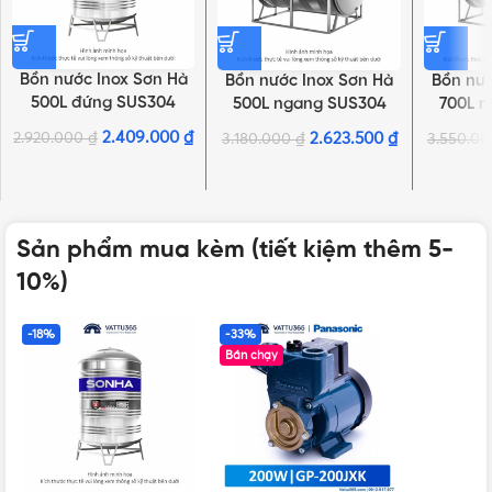
Bồn nước Inox Sơn Hà
Bồn nước Inox Sơn Hà
Bồn nướ
500L đứng SUS304
500L ngang SUS304
700L 
2.409.000
₫
2.920.000
₫
2.623.500
₫
3.180.000
₫
3.550.0
Sản phẩm mua kèm (tiết kiệm thêm 5-
10%)
-18%
-33%
Bán chạy