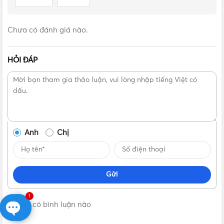
Chưa có đánh giá nào.
HỎI ĐÁP
VẬT TƯ 365 - NHÀ PHÂN PHỐI THIẾT BỊ ĐIỆN NƯỚC
CHUYÊN NGHIỆP
Anh
Chị
Hotline:
0912917977
Email:
cskh@vattu365.com
Gửi
Website:
https://vattu365.com/
1
Không có bình luận nào
Showroom:
13 đường số 7, P. An Lạc A, Q. Bình Tân,
TPHCM
(
Click xem đường
)