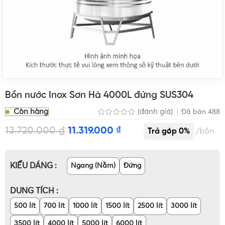
Bồn nước Inox Sơn Hà 4000L đứng SUS304
Còn hàng
(đánh giá)
Đã bán
488
13.720.000
₫
11.319.000
₫
bồn
KIỂU DÁNG
Ngang (Nằm)
Đứng
DUNG TÍCH
500 lít
700 lít
1000 lít
1500 lít
2500 lít
3000 lít
3500 lít
4000 lít
5000 lít
6000 lít