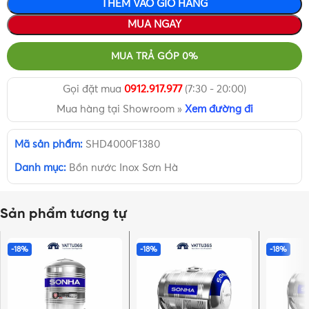
THÊM VÀO GIỎ HÀNG
MUA NGAY
MUA TRẢ GÓP 0%
Gọi đặt mua
0912.917.977
(7:30 - 20:00)
Mua hàng tại Showroom »
Xem đường đi
Mã sản phẩm:
SHD4000F1380
Danh mục:
Bồn nước Inox Sơn Hà
Sản phẩm tương tự
-18%
-18%
-18%