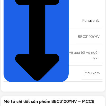
Panasonic 3P 100A 10kA 415VAC
THƯƠNG HIỆU
Panasonic
MÃ SẢN PHẨM
BBC3100YHV
MCCB bảo vệ quá tải và ngắn
DÒNG SẢN PHẨM
mạch
MÀU SẮC
Màu xám
CHẤT LIỆU
Nhựa cao cấp
Mô tả chi tiết sản phẩm BBC3100YHV – MCCB
ĐIỆN ÁP ĐỊNH MỨC
415VAC