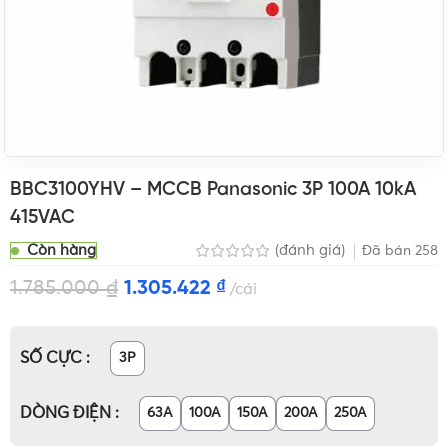
BBC3100YHV – MCCB Panasonic 3P 100A 10kA
415VAC
Còn hàng
(đánh giá)
Đã bán
258
1.785.000
₫
1.305.422
₫
cái
SỐ CỰC
3P
DÒNG ĐIỆN
63A
100A
150A
200A
250A