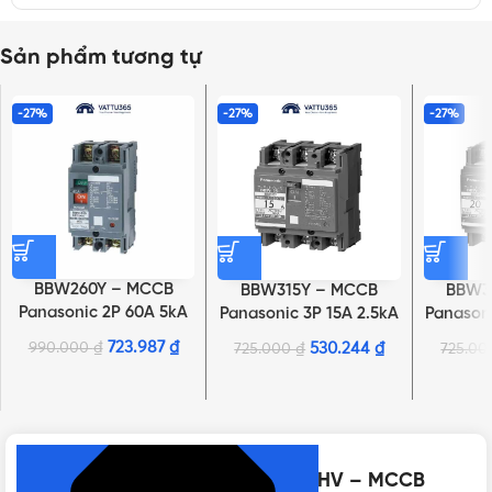
Sản phẩm tương tự
-27%
-27%
-27%
BBW260Y – MCCB
BBW315Y – MCCB
BBW3
Panasonic 2P 60A 5kA
Panasonic 3P 15A 2.5kA
Panasoni
220VAC
220VAC
723.987
₫
990.000
₫
530.244
₫
725.000
₫
725.0
NHẤN ĐỂ XEM TIẾP (THU GỌN)
Thông số kỹ thuật của BBC3100YHV – MCCB