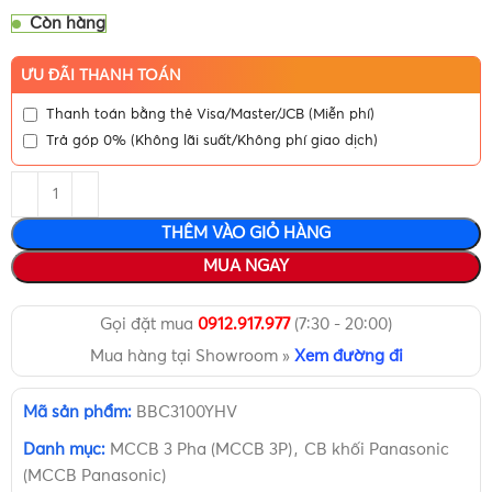
Còn hàng
ƯU ĐÃI THANH TOÁN
Thanh toán bằng thẻ Visa/Master/JCB (Miễn phí)
Trả góp 0% (Không lãi suất/Không phí giao dịch)
THÊM VÀO GIỎ HÀNG
MUA NGAY
Gọi đặt mua
0912.917.977
(7:30 - 20:00)
Mua hàng tại Showroom »
Xem đường đi
Mã sản phẩm:
BBC3100YHV
Danh mục:
MCCB 3 Pha (MCCB 3P)
,
CB khối Panasonic
(MCCB Panasonic)