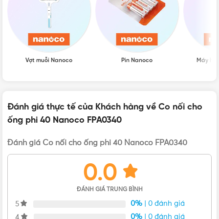
Vợt muỗi Nanoco
Pin Nanoco
Máy hú
Đánh giá thực tế của Khách hàng về Co nối cho
ống phi 40 Nanoco FPA0340
Đánh giá Co nối cho ống phi 40 Nanoco FPA0340
Ngoại hình của Co nối cho ống Ø32 Nanoco NPA0332
0.0
Tham khảo các loại ống luồn dây điện Panasonic khác
ĐÁNH GIÁ TRUNG BÌNH
tại:
https://vattu365.com/collections/ong-luon-day-dien-
0%
| 0 đánh giá
5
nanoco
0%
| 0 đánh giá
4