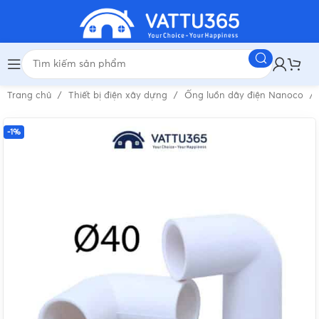
Trang chủ
Thiết bị điện xây dựng
Ống luồn dây điện Nanoco
-1%