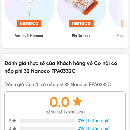
Vợt muỗi Nanoco
Pin Nanoco
Máy hú
Mặt trước của Co nối có nắp cho ống Ø32 Nanoco FPA0332C
Thông số kỹ thuật của Co nối D16 FPA0332C
Đánh giá thực tế của Khách hàng về Co nối có
Dòng sản phẩm:
Co nối có nắp
nắp phi 32 Nanoco FPA0332C
Đường kính: Ø32 mm
Đóng gói: 32 cái/bao
Đánh giá Co nối có nắp phi 32 Nanoco FPA0332C
Màu sắc: Trắng
Xuất xứ: Việt Nam
0.0
Đặc điểm nổi bật của Co nối FPA0332C
ĐÁNH GIÁ TRUNG BÌNH
0%
| 0 đánh giá
5
0%
| 0 đánh giá
4