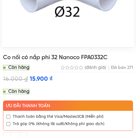
Co nối có nắp phi 32 Nanoco FPA0332C
Còn hàng
(đánh giá)
Đã bán
271
16.000
₫
15.900
₫
Còn hàng
ƯU ĐÃI THANH TOÁN
Thanh toán bằng thẻ Visa/Master/JCB (Miễn phí)
Trả góp 0% (Không lãi suất/Không phí giao dịch)