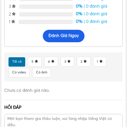
0%
| 0 đánh giá
3
0%
| 0 đánh giá
2
0%
| 0 đánh giá
1
Đánh Giá Ngay
Tất cả
5
4
3
2
1
Có video
Có ảnh
Chưa có đánh giá nào.
HỎI ĐÁP
Co nối Ø32 Nanoco FPA0332C có thiết kế nắp đậy giúp dễ dàng
kiểm tra, bảo trì dây điện bên trong