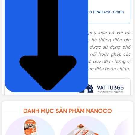
BẢO HÀNH
12 tháng
giá rẻ tại TPHCM
Liên hệ mua Co nối có nắp phi 25 Nanoco FPA0325C Chính
hãng, Giá tốt, Uy tín
ĐÓNG GÓI
40 cái/bao, 50 cái/bao
Co nối có nắp Nanoco
FPA0325C
là phụ kiện có vai trò
quan trọng giúp đảm bảo an toàn cho hệ thống điện gia
đình, cơ quan, xí nghiệp,… Sản phẩm được sử dụng phổ
biến tại Việt Nam trong Làm nhiệm vụ nối hoặc ghép các
ống luồn dây dẫn điện lại với nhau để đi dây đến những vị
trí cần thiết. Từ đó tạo thành một hệ thống điện hoàn chỉnh.
DANH MỤC SẢN PHẨM NANOCO