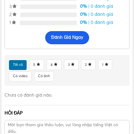
Xuất xứ: Việt Nam
0%
| 0 đánh giá
3
Đặc điểm nổi bật của Co nối FPA0325C
0%
| 0 đánh giá
2
0%
| 0 đánh giá
1
Đánh Giá Ngay
Tất cả
5
4
3
2
1
Có video
Có ảnh
Chưa có đánh giá nào.
HỎI ĐÁP