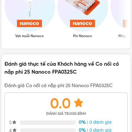
Vợt muỗi Nanoco
Pin Nanoco
Máy hú
Đánh giá thực tế của Khách hàng về Co nối có
nắp phi 25 Nanoco FPA0325C
Mặt trước của Co nối có nắp cho ống Ø25 Nanoco FPA0325C
Đánh giá Co nối có nắp phi 25 Nanoco FPA0325C
Thông số kỹ thuật của Co nối D16 FPA0325C
0.0
Dòng sản phẩm:
Co nối có nắp
Đường kính: Ø25 mm
ĐÁNH GIÁ TRUNG BÌNH
Đóng gói: 50 cái/bao
0%
| 0 đánh giá
5
Màu sắc: Trắng
0%
| 0 đánh giá
4