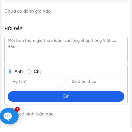
Hướng dẫn lắp đặt Đèn âm trần Nanoco 9W viền trắng
NSD096W110 (ánh sáng trắng), NSD094W110 (ánh sáng trung
Chưa có đánh giá nào.
tính), NSD093W110 (ánh sáng vàng) Hera Series
HỎI ĐÁP
Anh
Chị
Gửi
1
Không có bình luận nào
Open