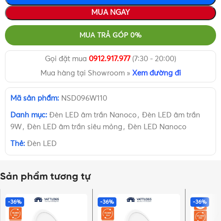
MUA NGAY
MUA TRẢ GÓP 0%
Gọi đặt mua
0912.917.977
(7:30 - 20:00)
Mua hàng tại Showroom »
Xem đường đi
Mã sản phẩm:
NSD096W110
Danh mục:
Đèn LED âm trần Nanoco
,
Đèn LED âm trần
9W
,
Đèn LED âm trần siêu mỏng
,
Đèn LED Nanoco
Thẻ:
Đèn LED
Sản phẩm tương tự
-36%
-36%
-36%