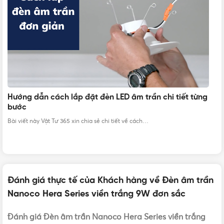
BẢO HÀNH
12 tháng
ừng
Bảng thông số kích thước các loại đèn LED âm trần
chi tiết
Khi thi công hệ thống đèn, kích thước đèn LED âm trần là…
Đánh giá thực tế của Khách hàng về Đèn âm trần
Nanoco Hera Series viền trắng 9W đơn sắc
Đèn LED Slim Downlight Hera Series Nanoco 9W viền trắng
Đánh giá Đèn âm trần Nanoco Hera Series viền trắng
NSD093W110 ánh sáng vàng