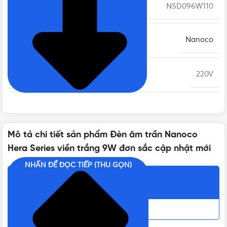
MÃ SẢN PHẨM
NSD096W110
THƯƠNG HIỆU
Nanoco
ĐIỆN ÁP
220V
TUỔI THỌ
25.000 giờ
Mô tả chi tiết sản phẩm Đèn âm trần Nanoco
KÍCH THƯỚC
Ø122mm, H:22mm
Hera Series viền trắng 9W đơn sắc cập nhật mới
NHẤN ĐỂ ĐỌC TIẾP (THU GỌN)
KÍCH THƯỚC KHOÉT
Ø110mm
Nội dung chính
CÔNG SUẤT
9W