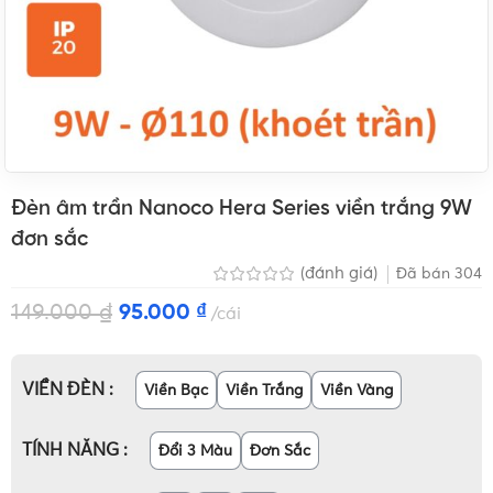
Đèn âm trần Nanoco Hera Series viền trắng 9W
đơn sắc
(đánh giá)
Đã bán
304
149.000
₫
95.000
₫
cái
VIỀN ĐÈN
Viền Bạc
Viền Trắng
Viền Vàng
TÍNH NĂNG
Đổi 3 Màu
Đơn Sắc