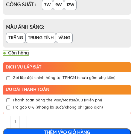
CÔNG SUẤT
7W
9W
12W
MÀU ÁNH SÁNG
TRẮNG
TRUNG TÍNH
VÀNG
Còn hàng
DỊCH VỤ LẮP ĐẶT
Gói lắp đặt chính hãng tại TPHCM (chưa gồm phụ kiện)
ƯU ĐÃI THANH TOÁN
Thanh toán bằng thẻ Visa/Master/JCB (Miễn phí)
Trả góp 0% (Không lãi suất/Không phí giao dịch)
THÊM VÀO GIỎ HÀNG