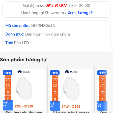
Gọi đặt mua
0912.917.977
(7:30 - 20:00)
Mua hàng tại Showroom »
Xem đường đi
Mã sản phẩm:
NMGNG064B
Danh mục:
Đèn thanh ray nam châm
Thẻ:
Đèn LED
Sản phẩm tương tự
-36%
-36%
-36%
Đèn âm trần Nanoco