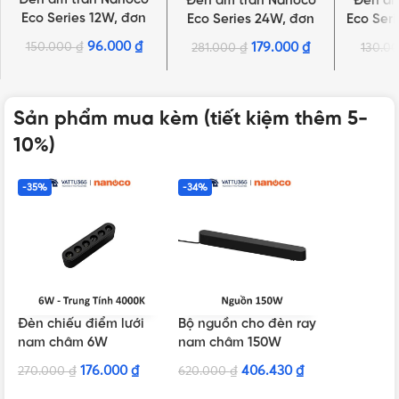
Đèn âm trần Nanoco
Đèn âm
Eco Series 12W, đơn
Eco Series 24W, đơn
Eco Seri
sắc | NED126, NED124,
sắc | NED246, NED244,
| NED
96.000
₫
150.000
₫
179.000
₫
281.000
₫
130.0
NED123
NED243
Sản phẩm mua kèm (tiết kiệm thêm 5-
10%)
-35%
-34%
Đèn chiếu điểm lưới
Bộ nguồn cho đèn ray
nam châm 6W
nam châm 150W
176.000
₫
406.430
₫
270.000
₫
620.000
₫