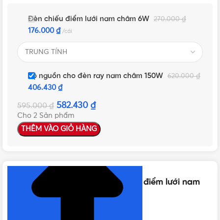
Đèn chiếu điểm lưới nam châm 6W
270.000
₫
176.000
₫
cái
Bộ nguồn cho đèn ray nam châm 150W
620.000
₫
406.430
₫
582.430
₫
595.000
₫
Cho 2 Sản phẩm
THÊM VÀO GIỎ HÀNG
NHẤN ĐỂ XEM TIẾP (THU GỌN)
Thông số kỹ thuật của Đèn chiếu điểm lưới nam
châm 6W