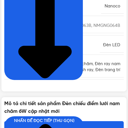
THƯƠNG HIỆU
Nanoco
MÃ SẢN PHẨM
NMGNG063B, NMGNG064B
LOẠI
Đèn LED
Đèn nam châm
,
Đèn ray nam
LOẠI ĐÈN LED
châm
,
Đèn thanh ray
,
Đèn trang trí
CÔNG SUẤT
6W
Mô tả chi tiết sản phẩm Đèn chiếu điểm lưới nam
QUANG THÔNG (ĐỘ SÁNG)
360lm
châm 6W cập nhật mới
NHẤN ĐỂ ĐỌC TIẾP (THU GỌN)
CHỈ SỐ HOÀN MÀU
Ra90