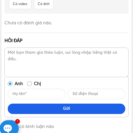
Có video
Có ảnh
Chưa có đánh giá nào.
HỎI ĐÁP
Ứng dụng của đèn ray nam châm
Anh
Chị
Gửi
1
Không có bình luận nào