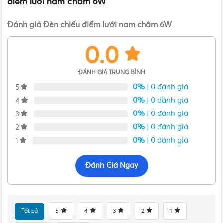
điểm lưới nam châm 6W
Đánh giá Đèn chiếu điểm lưới nam châm 6W
0.0
ĐÁNH GIÁ TRUNG BÌNH
Đèn chiếu điểm lưới nam châm Nanoco 6W
0%
| 0 đánh giá
5
Ứng dụng thực tế của Đèn chiếu điểm lưới nam
0%
| 0 đánh giá
4
châm 6W
0%
| 0 đánh giá
3
0%
| 0 đánh giá
2
0%
| 0 đánh giá
1
Đánh Giá Ngay
Tất cả
5
4
3
2
1