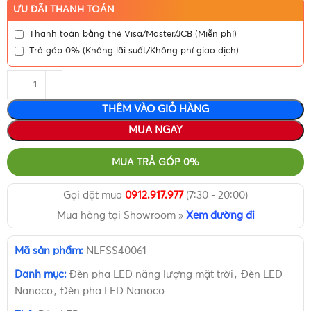
ƯU ĐÃI THANH TOÁN
Thanh toán bằng thẻ Visa/Master/JCB (Miễn phí)
Trả góp 0% (Không lãi suất/Không phí giao dịch)
THÊM VÀO GIỎ HÀNG
MUA NGAY
MUA TRẢ GÓP 0%
Gọi đặt mua
0912.917.977
(7:30 - 20:00)
Mua hàng tại Showroom »
Xem đường đi
Mã sản phẩm:
NLFSS40061
Danh mục:
Đèn pha LED năng lượng mặt trời
,
Đèn LED
Nanoco
,
Đèn pha LED Nanoco