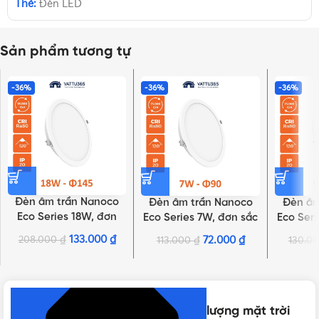
Thẻ:
Đèn LED
Sản phẩm tương tự
-36%
-36%
-36%
Đèn âm trần Nanoco
Đèn âm trần Nanoco
Đèn âm
Eco Series 18W, đơn
Eco Series 7W, đơn sắc
Eco Seri
sắc | NED186, NED184,
| NED076, NED074,
| NED
133.000
₫
208.000
₫
72.000
₫
113.000
₫
130.0
NHẤN ĐỂ XEM TIẾP (THU GỌN)
NED183
NED073
Thông số kỹ thuật của Đèn năng lượng mặt trời