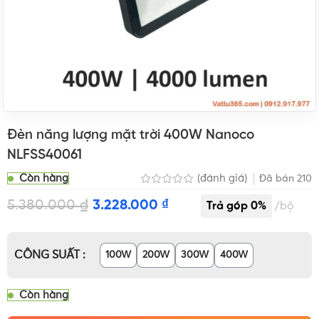
Đèn năng lượng mặt trời 400W Nanoco
NLFSS40061
Còn hàng
(đánh giá)
Đã bán
210
5.380.000
₫
3.228.000
₫
bộ
CÔNG SUẤT
100W
200W
300W
400W
Còn hàng