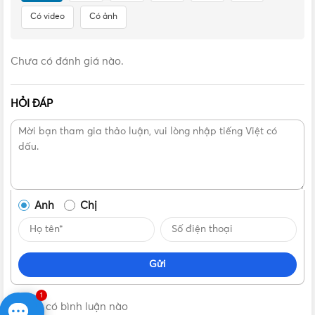
Có video
Có ảnh
Chưa có đánh giá nào.
HỎI ĐÁP
NLFSS40061 – Đèn năng lượng mặt trời 400W Nanoco
Nguyên lý hoạt động cơ bản của sản phẩm
(1) Năng lượng ánh sáng mặt trời được chuyển thành
điện năng thông qua tấm solar để sạc cho bộ pin
Anh
Chị
LiFePO4 tích hợp bên trong bộ đèn vào ban ngày
(2) Khi đèn hoạt động bộ pin LiFePO4 cung cấp điện năng
cho bộ đèn sáng duy trì tới 12 Giờ (chế độ AUTO MODE)
Gửi
trước khi cạn hết điện
Quá trình 1 và 2 được lặp lại.
1
Không có bình luận nào