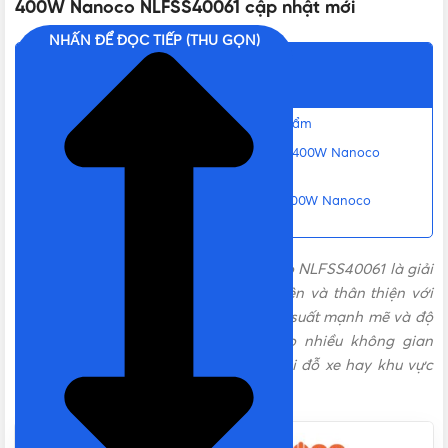
400W Nanoco NLFSS40061 cập nhật mới
NHẤN ĐỂ ĐỌC TIẾP (THU GỌN)
NHIỆT ĐỘ MÀU
6500K
Nội dung chính
CHỈ SỐ HOÀN MÀU
Ra80
Nguyên lý hoạt động cơ bản của sản phẩm
Đặc điểm của Đèn năng lượng mặt trời 400W Nanoco
NLFSS40061
MÀU ÁNH SÁNG
TRẮNG
Liên hệ mua Đèn năng lượng mặt trời 400W Nanoco
NLFSS40061 Chính hãng, Giá tốt, Uy tín
CẤP BẢO VỆ
IP66
, IK06
Đèn năng lượng mặt trời 400W
Nanoco NLFSS40061 là giải
pháp chiếu sáng hiệu quả, tiết kiệm điện và thân thiện với
môi trường. Với thiết kế hiện đại, công suất mạnh mẽ và độ
Kính cường lực (Mặt đèn), Nhôm đúc
CHẤT LIỆU
(thân đèn), Poly Crystalline (Tấm pin)
bền cao, sản phẩm này phù hợp cho nhiều không gian
ngoài trời như sân vườn, đường đi, bãi đỗ xe hay khu vực
công cộng.
PIN
LiFePO4