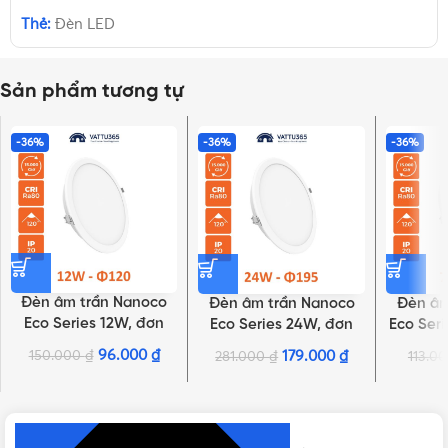
Thẻ:
Đèn LED
Sản phẩm tương tự
-36%
-36%
-36%
Đèn âm trần Nanoco
Đèn âm trần Nanoco
Đèn âm
Eco Series 12W, đơn
Eco Series 24W, đơn
Eco Seri
sắc | NED126, NED124,
sắc | NED246, NED244,
| NED
96.000
₫
150.000
₫
179.000
₫
281.000
₫
113.0
NHẤN ĐỂ XEM TIẾP (THU GỌN)
NED123
NED243