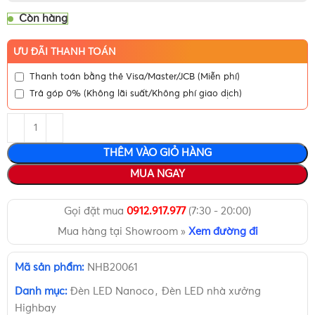
Còn hàng
ƯU ĐÃI THANH TOÁN
Thanh toán bằng thẻ Visa/Master/JCB (Miễn phí)
Trả góp 0% (Không lãi suất/Không phí giao dịch)
THÊM VÀO GIỎ HÀNG
MUA NGAY
Gọi đặt mua
0912.917.977
(7:30 - 20:00)
Mua hàng tại Showroom »
Xem đường đi
Mã sản phẩm:
NHB20061
Danh mục:
Đèn LED Nanoco
,
Đèn LED nhà xưởng
Highbay