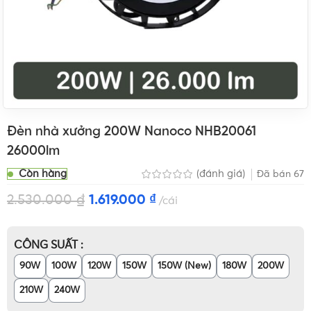
Đèn nhà xưởng 200W Nanoco NHB20061
26000lm
Còn hàng
(đánh giá)
Đã bán
67
2.530.000
₫
1.619.000
₫
cái
CÔNG SUẤT
90W
100W
120W
150W
150W (New)
180W
200W
210W
240W