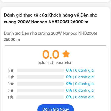
Đánh giá thực tế của Khách hàng về Đèn nhà
Mua Đèn LED nhà xưởng Highbay Nanoco 200W NHB20061 chính
hãng giá tốt tại Vật Tư 365
xưởng 200W Nanoco NHB20061 26000lm
Đánh giá Đèn nhà xưởng 200W Nanoco NHB20061
26000lm
0.0
ĐÁNH GIÁ TRUNG BÌNH
0%
| 0 đánh giá
5
0%
| 0 đánh giá
4
0%
| 0 đánh giá
3
0%
| 0 đánh giá
2
0%
| 0 đánh giá
1
Đánh Giá Ngay