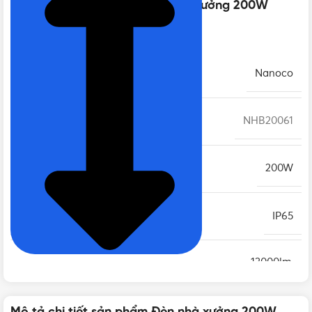
Thông số kỹ thuật của Đèn nhà xưởng 200W
Nanoco NHB20061 26000lm
THƯƠNG HIỆU
Nanoco
MÃ SẢN PHẨM
NHB20061
CÔNG SUẤT
200W
CẤP BẢO VỆ
IP65
13000lm
,
QUANG THÔNG (ĐỘ SÁNG)
26000lm