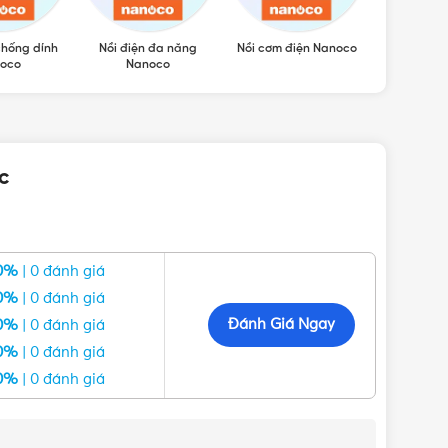
chống dính
Nồi điện đa năng
Nồi cơm điện Nanoco
Bình thủy 
oco
Nanoco
c
0%
| 0 đánh giá
0%
| 0 đánh giá
Đánh Giá Ngay
0%
| 0 đánh giá
0%
| 0 đánh giá
 tính), NSFP183R (ánh sáng vàng)
0%
| 0 đánh giá