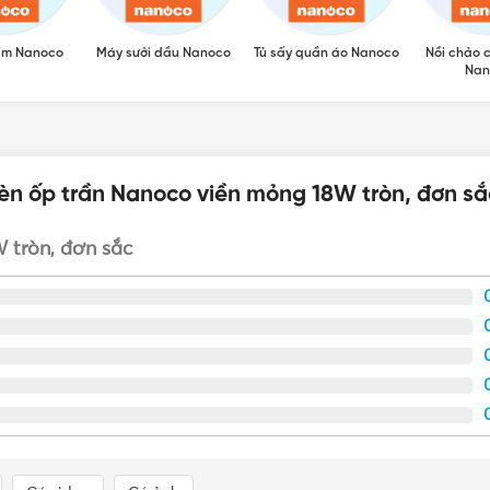
ẩm Nanoco
Máy sưởi dầu Nanoco
Tủ sấy quần áo Nanoco
Nồi chảo 
Nan
èn ốp trần Nanoco viền mỏng 18W tròn, đơn sắ
 tròn, đơn sắc
 Đơn sắc NSFP186R (ánh sáng trắng), NSFP184R (ánh sáng trung
phẩm) sau: