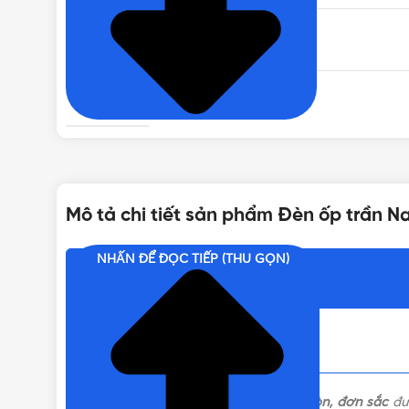
CÔNG SUẤT
MÀU SẮC
LOẠI ĐÈN LED
Đèn LED ốp trần
Mô tả chi tiết sản phẩm Đèn ốp trần N
CHỈ SỐ HOÀN MÀU
NHẤN ĐỂ ĐỌC TIẾP (THU GỌN)
Nội dung chính
CẤP BẢO VỆ
VIỀN ĐÈN
Đèn ốp trần Nanoco viền mỏng 18W
tròn, đơn sắc
đượ