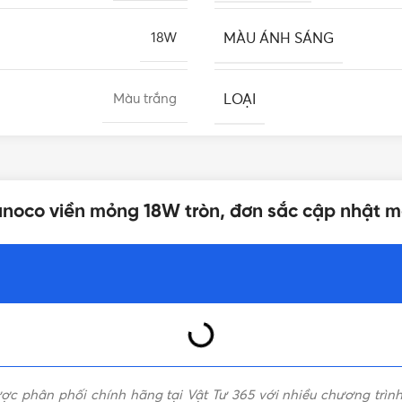
MÀU ÁNH SÁNG
18W
LOẠI
Màu trắng
KIỂU DÁNG
 Nanoco
,
Đèn ốp trần Nanoco
anoco viền mỏng 18W tròn, đơn sắc cập nhật m
GÓC CHIẾU
Ra80
CHẤT LIỆU
IP20 (không chống nước)
QUANG THÔNG (ĐỘ SÁN
Viền Mỏng
c phân phối chính hãng tại Vật Tư 365 với nhiều chương trình