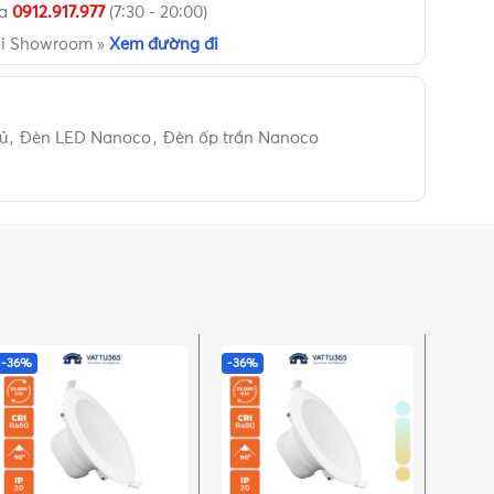
ua
0912.917.977
(7:30 - 20:00)
ại Showroom »
Xem đường đi
ủ
,
Đèn LED Nanoco
,
Đèn ốp trần Nanoco
-36%
-36%
-36%