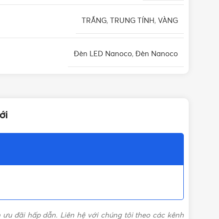
TRẮNG
,
TRUNG TÍNH
,
VÀNG
Đèn LED Nanoco
,
Đèn Nanoco
Hình Tròn
ới
120°
Nhôm (Thân đèn), Nhựa (Mặt đèn)
1440lm (AS vàng), 1530lm (AS trắng/trung
G)
tính)
 ưu đãi hấp dẫn. Liên hệ với chúng tôi theo các kênh