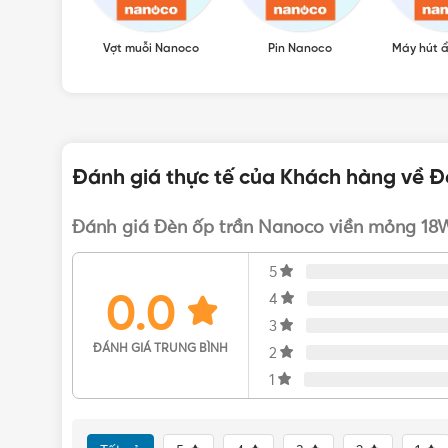
Vợt muỗi Nanoco
Pin Nanoco
Máy hút 
Đánh giá thực tế của Khách hàng về Đ
Đánh giá Đèn ốp trần Nanoco viền mỏng 18W
5
0.0
4
3
ĐÁNH GIÁ TRUNG BÌNH
2
Đèn ốp trần Nanoco viền mỏng 18W
1
Sản phẩm có 3 màu ánh sáng với 3 biến thể (mã sản 