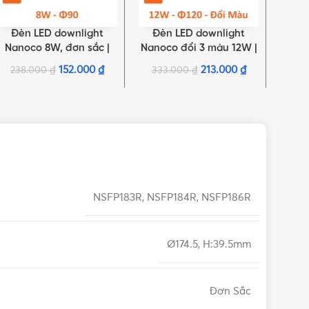
Đèn LED downlight
Đèn LED downlight
Đè
LỰA CHỌN TÙY CHỌN
THÊM VÀO GIỎ HÀNG
THÊM 
Nanoco 8W, đơn sắc |
Nanoco đổi 3 màu 12W |
Nano
NDL086, NDL084,
NDL12C
152.000
₫
213.000
₫
238.000
₫
333.000
₫
22
NDL083
NSFP183R, NSFP184R, NSFP186R
Ø174.5, H:39.5mm
Đơn Sắc