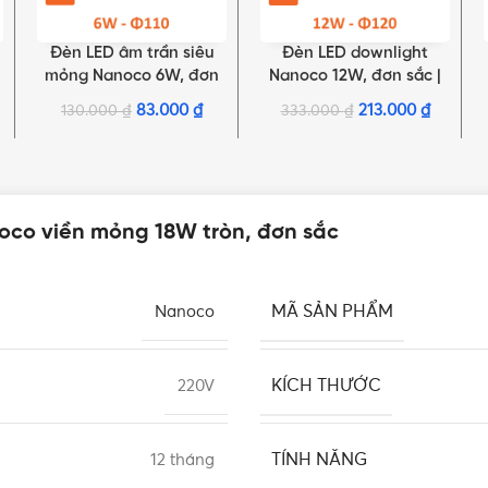
Đèn LED âm trần siêu
Đèn LED downlight
LỰA CHỌN TÙY CHỌN
LỰA CHỌN TÙY CHỌN
mỏng Nanoco 6W, đơn
Nanoco 12W, đơn sắc |
sắc | NSD0661, NSD0641,
NDL126, NDL124, NDL123
83.000
₫
213.000
₫
130.000
₫
333.000
₫
NSD0631
oco viền mỏng 18W tròn, đơn sắc
MÃ SẢN PHẨM
Nanoco
KÍCH THƯỚC
220V
TÍNH NĂNG
12 tháng