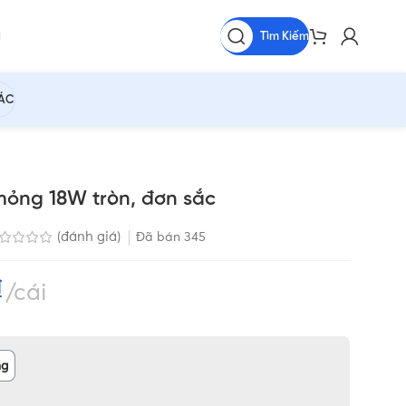
Tìm Kiếm
HÁC
mỏng 18W tròn, đơn sắc
(đánh giá)
Đã bán
345
₫
cái
ng