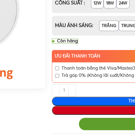
CÔNG SUẤT
12W
18W
24W
MÀU ÁNH SÁNG
TRẮNG
TRUNG
Còn hàng
ƯU ĐÃI THANH TOÁN
Thanh toán bằng thẻ Visa/Master/J
Trả góp 0% (Không lãi suất/Không 
TH