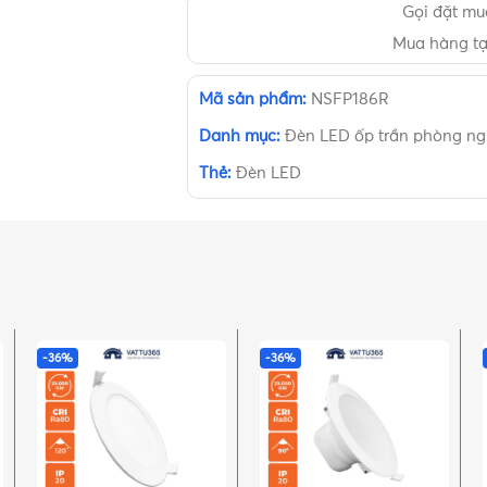
Gọi đặt m
Mua hàng t
Mã sản phẩm:
NSFP186R
Danh mục:
Đèn LED ốp trần phòng ng
Thẻ:
Đèn LED
-36%
-36%