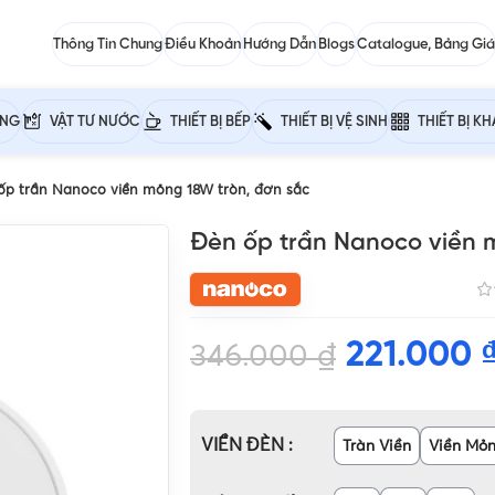
Thông Tin Chung
Điều Khoản
Hướng Dẫn
Blogs
Catalogue, Bảng Giá
ỰNG
VẬT TƯ NƯỚC
THIẾT BỊ BẾP
THIẾT BỊ VỆ SINH
THIẾT BỊ K
ốp trần Nanoco viền mỏng 18W tròn, đơn sắc
Đèn ốp trần Nanoco viền 
221.000
346.000
₫
VIỀN ĐÈN
Tràn Viền
Viền Mỏ