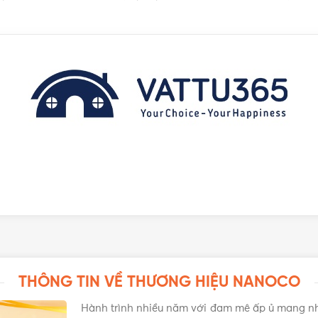
TUỔI THỌ
3000K - 4000K - 6500K
THÔNG TIN VỀ THƯƠNG HIỆU NANOCO
Hành trình nhiều năm với đam mê ấp ủ mang n