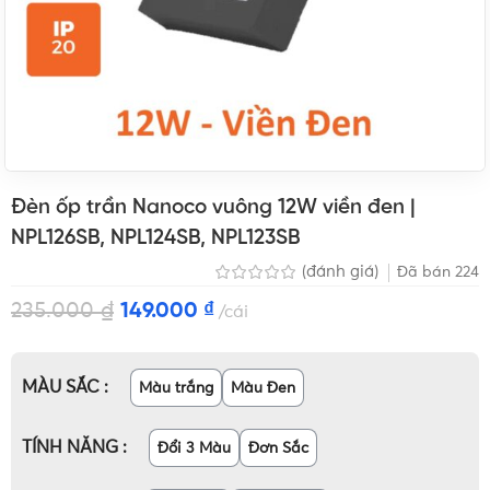
Đèn ốp trần Nanoco vuông 12W viền đen |
NPL126SB, NPL124SB, NPL123SB
(đánh giá)
Đã bán
224
235.000
₫
149.000
₫
cái
MÀU SẮC
Màu trắng
Màu Đen
TÍNH NĂNG
Đổi 3 Màu
Đơn Sắc