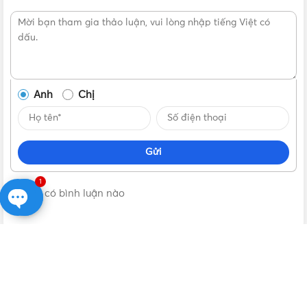
NPL124SB
Anh
Chị
Gửi
1
Không có bình luận nào
Open
chaty
VẬT TƯ 365
| NHÀ PHÂN PHỐI THIẾT BỊ ĐIỆN NƯỚC CHÍNH
HÃNG, GIÁ TỐT