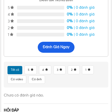
ĐÁNH GIÁ TRUNG BÌNH
0%
| 0 đánh giá
5
0%
| 0 đánh giá
4
0%
| 0 đánh giá
3
0%
| 0 đánh giá
2
0%
| 0 đánh giá
1
Đánh Giá Ngay
Tất cả
5
4
3
2
1
Có video
Có ảnh
Chưa có đánh giá nào.
Đèn ốp trần Nanoco vuông 12W viền đen ánh sáng trung tính
HỎI ĐÁP