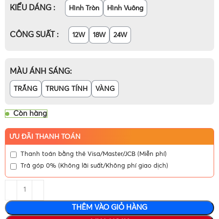
KIỂU DÁNG
Hình Tròn
Hình Vuông
CÔNG SUẤT
12W
18W
24W
MÀU ÁNH SÁNG
TRẮNG
TRUNG TÍNH
VÀNG
Còn hàng
ƯU ĐÃI THANH TOÁN
Thanh toán bằng thẻ Visa/Master/JCB (Miễn phí)
Trả góp 0% (Không lãi suất/Không phí giao dịch)
THÊM VÀO GIỎ HÀNG