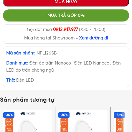
MUA NGAY
MUA TRẢ GÓP 0%
Gọi đặt mua
0912.917.977
(7:30 - 20:00)
Mua hàng tại Showroom »
Xem đường đi
Mã sản phẩm:
NPL126SB
Danh mục:
Đèn ốp trần Nanoco
,
Đèn LED Nanoco
,
Đèn
LED ốp trần phòng ngủ
Thẻ:
Đèn LED
Sản phẩm tương tự
-36%
-36%
-36%