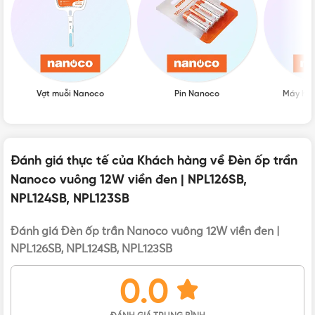
CHỈ SỐ HOÀN MÀU
Ra80
GÓC CHIẾU
120°
Vợt muỗi Nanoco
Pin Nanoco
Máy hú
CẤP BẢO VỆ
IP20 (không chống nước)
Đánh giá thực tế của Khách hàng về Đèn ốp trần
CHẤT LIỆU
Nhựa (Mặt đèn), Kim loại (khung đèn)
Nanoco vuông 12W viền đen | NPL126SB,
NPL124SB, NPL123SB
BẢO HÀNH
12 tháng
Đánh giá Đèn ốp trần Nanoco vuông 12W viền đen |
NPL126SB, NPL124SB, NPL123SB
Đèn ốp trần Nanoco vuông 12W viền đen ánh sáng trắng
0.0
NPL126SB