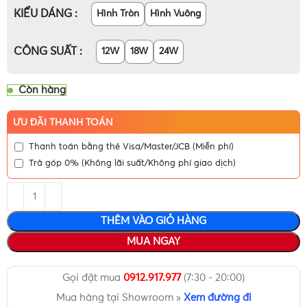
KIỂU DÁNG
Hình Tròn
Hình Vuông
CÔNG SUẤT
12W
18W
24W
Còn hàng
ƯU ĐÃI THANH TOÁN
Thanh toán bằng thẻ Visa/Master/JCB (Miễn phí)
Trả góp 0% (Không lãi suất/Không phí giao dịch)
THÊM VÀO GIỎ HÀNG
MUA NGAY
Gọi đặt mua
0912.917.977
(7:30 - 20:00)
Mua hàng tại Showroom »
Xem đường đi