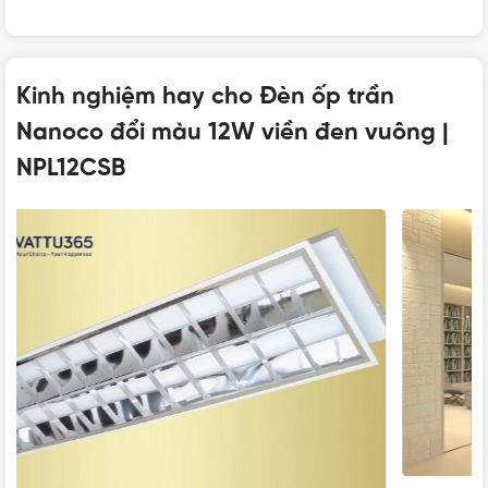
CẤP BẢO VỆ
IP20 (không chống nước)
Kinh nghiệm hay cho Đèn ốp trần
Nanoco đổi màu 12W viền đen vuông |
CHẤT LIỆU
Nhựa (Mặt đèn), Kim loại (khung đèn)
NPL12CSB
BẢO HÀNH
12 tháng
Đèn ốp trần Nanoco vuông đổi màu 12W viền đen – NPL12CSB