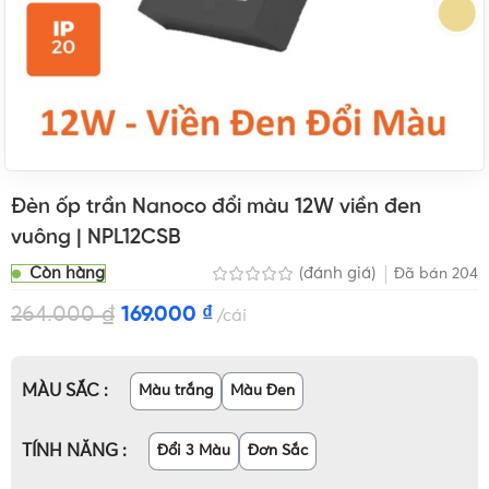
Đèn ốp trần Nanoco đổi màu 12W viền đen
vuông | NPL12CSB
Còn hàng
(đánh giá)
Đã bán
204
264.000
₫
169.000
₫
cái
MÀU SẮC
Màu trắng
Màu Đen
TÍNH NĂNG
Đổi 3 Màu
Đơn Sắc