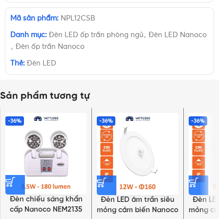
Mã sản phẩm:
NPL12CSB
Danh mục:
Đèn LED ốp trần phòng ngủ
,
Đèn LED Nanoco
,
Đèn ốp trần Nanoco
Thẻ:
Đèn LED
Sản phẩm tương tự
-36%
-36%
-36%
Đèn chiếu sáng khẩn
Đèn LED âm trần siêu
Đèn LED
cấp Nanoco NEM2135
mỏng cảm biến Nanoco
mỏng cả